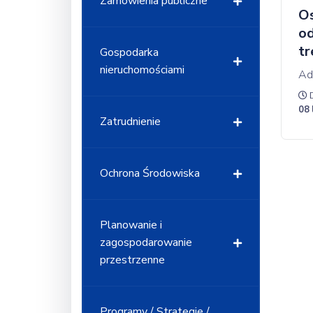
Zamówienia publiczne
O
od
tr
Gospodarka
nieruchomościami
Ad
D
08 
Zatrudnienie
Ochrona Środowiska
Planowanie i
zagospodarowanie
przestrzenne
Programy / Strategie /