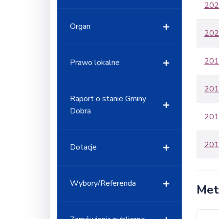
202
Organ
202
201
Prawo lokalne
201
Raport o stanie Gminy
Dobra
201
201
Dotacje
Wybory/Referenda
Met