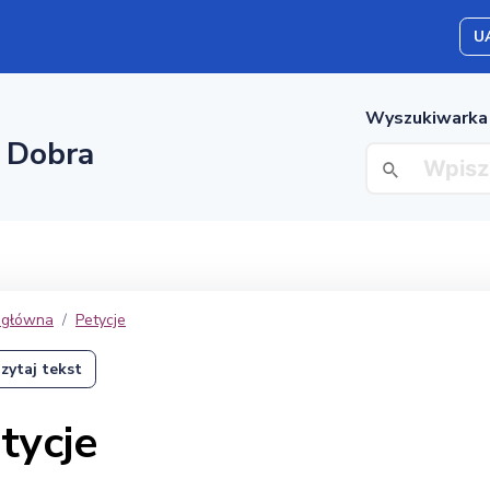
U
Wyszukiwarka
 Dobra
 główna
Petycje
zytaj tekst
tycje