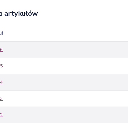
ta artykułów
uł
6
5
4
3
2