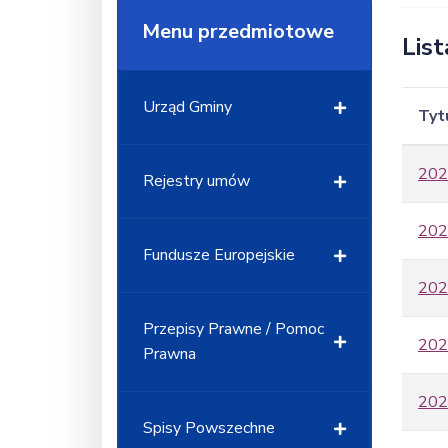
Menu przedmiotowe
Lis
Urząd Gminy
Tyt
202
Rejestry umów
202
Fundusze Europejskie
202
Przepisy Prawne / Pomoc
202
Prawna
202
Spisy Powszechne